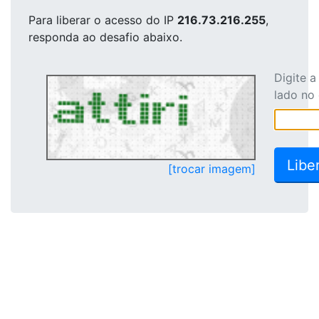
Para liberar o acesso
do IP
216.73.216.255
,
responda ao desafio abaixo.
Digite 
lado no
[trocar imagem]